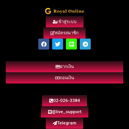
Skip
to
content
เข้าสู่ระบบ
สมัครสมาชิก
Facebook
Twitter
Line
Telegram
ฝากเงิน
ถอนเงิน
02-026-3384
@live_support
Telegram