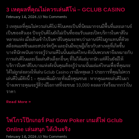
3 เหตุผลที่คุณไม่ควรเล่นคีโน่ – GCLUB CASINO
February 14, 2026
No Comments
3 เหตุผลที่คุณไม่ควรเล่นคีโน่ คีโนเคยเป็นที่นิยมมากจนมีพื้นที่และเลานจ์
เป็นของตัวเอง ปัจจุบันคีโนยังไม่เป็นที่ยอมรับและเปิดบริการในคาสิโน
หลายแห่ง เมื่อเดินเข้าไปในคาสิโนคุณจะพบว่าเลานจ์คีโนถูกแทนที่ด้วย
สล็อตแมชชีนและสปอร์ตบุ๊ค และฉันมีทฤษฎีเกี่ยวกับสาเหตุที่เกิดขึ้น
บางทีนักพนันอาจจะรู้ว่าเกมคีโนนั้นแย่แค่ไหน ดังนั้นพวกเขาจึงเหมาะกับ
การเล่นคีโนและเริ่มเล่นตัวเลือกอื่นๆ ที่ไม่ได้แย่มากนัก แต่คีโนยังมีให้
บริการในคาสิโนบางแห่งดังนั้นคุณต้องรู้ว่าเกมนั้นแย่แค่ไหนเพื่อที่คุณจะ
ได้ไม่ถูกล่อลวงให้เล่น Gclub Casino เรามีเหตุผล 3 ประการที่คุณไม่ควร
เล่นคีโนมีดังนี้ 1 – คุณแพ้แม้กระทั่งเมื่อคุณชนะ : หากคุณเคยเล่นคีโนมา
บ้างเพราะคุณจะรู้ดีว่ามีโอกาสที่จะชนะ 10,000 ดอลลาร์หรือมากกว่าใน
ราคา
Read More »
ไพ่โกวโป๊กเกอร์ Pai Gow Poker เกมส์ไพ่ Gclub
Online เล่นสนุก ได้เงินจริง
February 14, 2026
No Comments