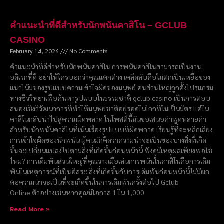
คำแนะนำที่ดีสำหรับนักพนันคาสิโน – GCLUB
CASINO
February 14, 2026
No Comments
คำแนะนำที่ดีสำหรับนักพนันคาสิโน การพนันคาสิโนสามารถเป็นงาน
อดิเรกที่ดี อย่าให้ใครบอกว่าคุณแตกต่าง เคล็ดลับคือไม่ตกเป็นเหยื่อของ
แนวโน้มของรูปแบบความเข้าใจผิดของมนุษย์ คนส่วนใหญ่ถูกตั้งโปรแกรม
ทางชีววิทยาเพื่อค้นหารูปแบบในธรรมชาติ gclub casino เป็นการตอบ
สนองเชิงวิวัฒนาการที่ทำให้มนุษยชาติอยู่รอดในโลกที่ไม่เป็นมิตร แต่ใน
คาสิโนกลับนำไปสู่ความผิดพลาด ในโพสต์นี้ฉันขอเสนอคำพูดหลายคำ
สำหรับนักพนันคาสิโนที่เน้นเรื่องรูปแบบที่ผิดพลาด เรียนรู้ที่จะหลีกเลี่ยง
การเข้าใจผิดของนักพนัน ผู้คนมักคิดว่าความน่าจะเป็นของบางสิ่งที่เกิด
ขึ้นจะเปลี่ยนแปลงไปตามสิ่งที่เกิดขึ้นก่อนหน้านี้ ฟังดูมีเหตุผลเพียงพอใช่
ไหม? การเดิมพันส่วนใหญ่ที่คุณวางเมื่อเล่นการพนันในคาสิโนคือการเดิม
พันในเหตุการณ์ที่เป็นอิสระ สิ่งที่เกิดขึ้นกับการเดิมพันก่อนหน้านี้ไม่มีผล
ต่อความน่าจะเป็นที่จะเกิดขึ้นในการเดิมพันครั้งต่อไป Gclub
Online ตัวอย่างเช่นหากคุณมีโอกาส 1 ใน 1,000
Read More »