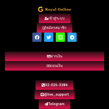
Skip
to
content
เข้าสู่ระบบ
สมัครสมาชิก
Facebook
Twitter
Line
Telegram
ฝากเงิน
ถอนเงิน
02-026-3384
@live_support
Telegram