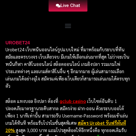
Live Chat
UROBET24
Urobet24 เว็บพนันออนไลน์รูปแบบใหม่ ที่มาพร้อมกับระบบที่ทัน
สมัยและครบวงจร เว็บเดียวจบ มีเกมให้เลือกเล่นมากที่สุด ไม่ว่าจะเป็น
พนันกีฬา คาสิโนออนไลน์ สล็อตออนไลน์ เกมยิงปลา รวมเกมไพ่
ประเภทต่างๆ และเกมส์คาสิโนอื่น ๆ อีกมากมาย ผู้เล่นสามารถเลือก
เล่นเกมได้อย่างจุใจ สมัครแค่เพียงเว็บเดียวก็สามารถเล่นเกมได้ครบทุก
ตัว
สล็อต แทงบอล ยิงปลา ต้องที่
gclub casino
เว็บไซต์อันดับ 1
ปลอดภัยมาตรฐานระดับสากล สมัครง่าย ฝาก-ถอน ด้วยระบบออโต้
เพียง 1 นาทีเท่านั้น สามารถรับ Username-Password พร้อมเข้าเล่น
เกมได้ทันที พร้อมรับโปรโมชั่นสุดพิเศษ
สมัคร Urobet รับฟรีทันที
20%
สูงสุด 3,000 บาท แถมโปรสุดฮ็อตให้อีกหนึ่งคือ ทุกยอดเติมรับ